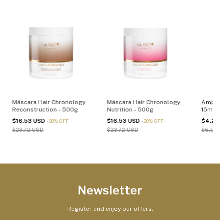
Máscara Hair Chronology
Máscara Hair Chronology
Ampola
Reconstruction - 500g
Nutrition - 500g
15ml
$16.53 USD
$16.53 USD
$4.21
-
30
%
OFF
-
30
%
OFF
$23.72 USD
$23.72 USD
$6.99
Newsletter
Register and enjoy our offers.