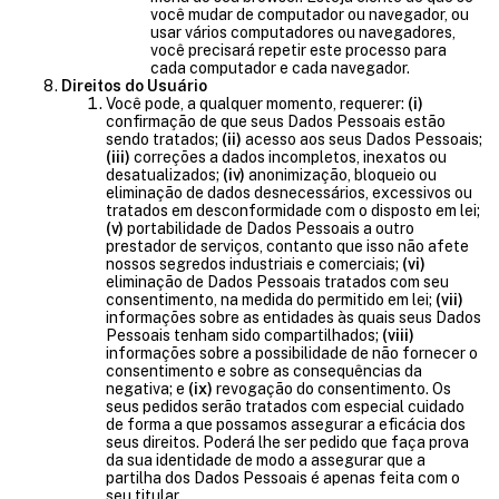
você mudar de computador ou navegador, ou
usar vários computadores ou navegadores,
você precisará repetir este processo para
cada computador e cada navegador.
Direitos do Usuário
Você pode, a qualquer momento, requerer:
(i)
confirmação de que seus Dados Pessoais estão
sendo tratados;
(ii)
acesso aos seus Dados Pessoais;
(iii)
correções a dados incompletos, inexatos ou
desatualizados;
(iv)
anonimização, bloqueio ou
eliminação de dados desnecessários, excessivos ou
tratados em desconformidade com o disposto em lei;
(v)
portabilidade de Dados Pessoais a outro
prestador de serviços, contanto que isso não afete
nossos segredos industriais e comerciais;
(vi)
eliminação de Dados Pessoais tratados com seu
consentimento, na medida do permitido em lei;
(vii)
informações sobre as entidades às quais seus Dados
Pessoais tenham sido compartilhados;
(viii)
informações sobre a possibilidade de não fornecer o
consentimento e sobre as consequências da
negativa; e
(ix)
revogação do consentimento. Os
seus pedidos serão tratados com especial cuidado
de forma a que possamos assegurar a eficácia dos
seus direitos. Poderá lhe ser pedido que faça prova
da sua identidade de modo a assegurar que a
partilha dos Dados Pessoais é apenas feita com o
seu titular.