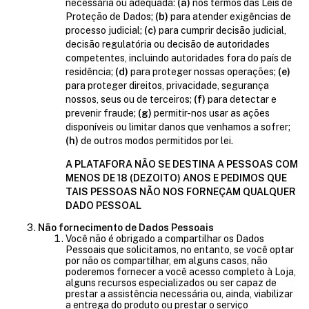
necessária ou adequada:
(a)
nos termos das Leis de
Proteção de Dados;
(b)
para atender exigências de
processo judicial;
(c)
para cumprir decisão judicial,
decisão regulatória ou decisão de autoridades
competentes, incluindo autoridades fora do país de
residência;
(d)
para proteger nossas operações;
(e)
para proteger direitos, privacidade, segurança
nossos, seus ou de terceiros;
(f)
para detectar e
prevenir fraude;
(g)
permitir-nos usar as ações
disponíveis ou limitar danos que venhamos a sofrer;
(h)
de outros modos permitidos por lei.
A PLATAFORA NÃO SE DESTINA A PESSOAS COM
MENOS DE 18 (DEZOITO) ANOS E PEDIMOS QUE
TAIS PESSOAS NÃO NOS FORNEÇAM QUALQUER
DADO PESSOAL
Não fornecimento de Dados Pessoais
Você não é obrigado a compartilhar os Dados
Pessoais que solicitamos, no entanto, se você optar
por não os compartilhar, em alguns casos, não
poderemos fornecer a você acesso completo à Loja,
alguns recursos especializados ou ser capaz de
prestar a assistência necessária ou, ainda, viabilizar
a entrega do produto ou prestar o serviço