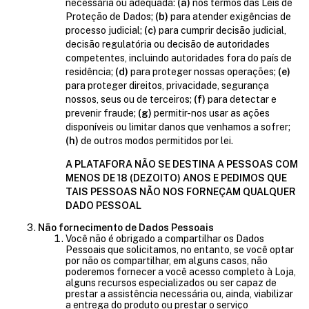
necessária ou adequada:
(a)
nos termos das Leis de
Proteção de Dados;
(b)
para atender exigências de
processo judicial;
(c)
para cumprir decisão judicial,
decisão regulatória ou decisão de autoridades
competentes, incluindo autoridades fora do país de
residência;
(d)
para proteger nossas operações;
(e)
para proteger direitos, privacidade, segurança
nossos, seus ou de terceiros;
(f)
para detectar e
prevenir fraude;
(g)
permitir-nos usar as ações
disponíveis ou limitar danos que venhamos a sofrer;
(h)
de outros modos permitidos por lei.
A PLATAFORA NÃO SE DESTINA A PESSOAS COM
MENOS DE 18 (DEZOITO) ANOS E PEDIMOS QUE
TAIS PESSOAS NÃO NOS FORNEÇAM QUALQUER
DADO PESSOAL
Não fornecimento de Dados Pessoais
Você não é obrigado a compartilhar os Dados
Pessoais que solicitamos, no entanto, se você optar
por não os compartilhar, em alguns casos, não
poderemos fornecer a você acesso completo à Loja,
alguns recursos especializados ou ser capaz de
prestar a assistência necessária ou, ainda, viabilizar
a entrega do produto ou prestar o serviço