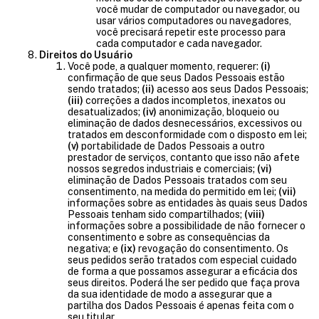
você mudar de computador ou navegador, ou
usar vários computadores ou navegadores,
você precisará repetir este processo para
cada computador e cada navegador.
Direitos do Usuário
Você pode, a qualquer momento, requerer:
(i)
confirmação de que seus Dados Pessoais estão
sendo tratados;
(ii)
acesso aos seus Dados Pessoais;
(iii)
correções a dados incompletos, inexatos ou
desatualizados;
(iv)
anonimização, bloqueio ou
eliminação de dados desnecessários, excessivos ou
tratados em desconformidade com o disposto em lei;
(v)
portabilidade de Dados Pessoais a outro
prestador de serviços, contanto que isso não afete
nossos segredos industriais e comerciais;
(vi)
eliminação de Dados Pessoais tratados com seu
consentimento, na medida do permitido em lei;
(vii)
informações sobre as entidades às quais seus Dados
Pessoais tenham sido compartilhados;
(viii)
informações sobre a possibilidade de não fornecer o
consentimento e sobre as consequências da
negativa; e
(ix)
revogação do consentimento. Os
seus pedidos serão tratados com especial cuidado
de forma a que possamos assegurar a eficácia dos
seus direitos. Poderá lhe ser pedido que faça prova
da sua identidade de modo a assegurar que a
partilha dos Dados Pessoais é apenas feita com o
seu titular.