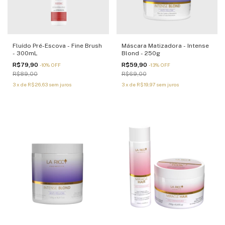
Fluído Pré-Escova - Fine Brush
Máscara Matizadora - Intense
- 300mL
Blond - 250g
R$79,90
R$59,90
-
10
%
OFF
-
13
%
OFF
R$89,00
R$69,00
3
x
de
R$26,63
sem juros
3
x
de
R$19,97
sem juros