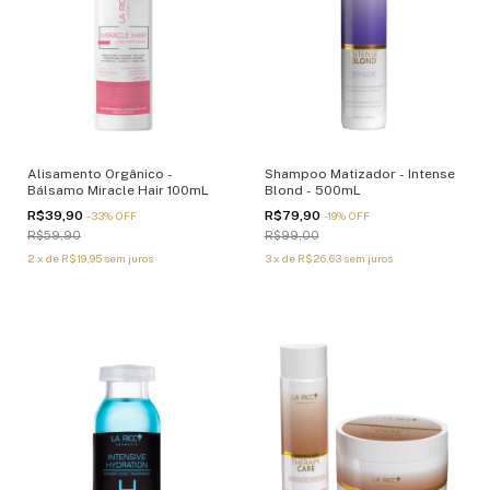
Alisamento Orgânico -
Shampoo Matizador - Intense
Bálsamo Miracle Hair 100mL
Blond - 500mL
R$39,90
R$79,90
-
33
%
OFF
-
19
%
OFF
R$59,90
R$99,00
2
x
de
R$19,95
sem juros
3
x
de
R$26,63
sem juros