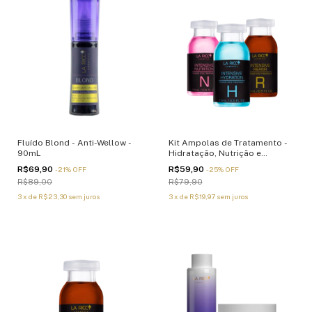
Fluído Blond - Anti-Wellow -
Kit Ampolas de Tratamento -
90mL
Hidratação, Nutrição e
Reconstrução - 15mL
R$69,90
R$59,90
-
21
%
OFF
-
25
%
OFF
R$89,00
R$79,90
3
x
de
R$23,30
sem juros
3
x
de
R$19,97
sem juros