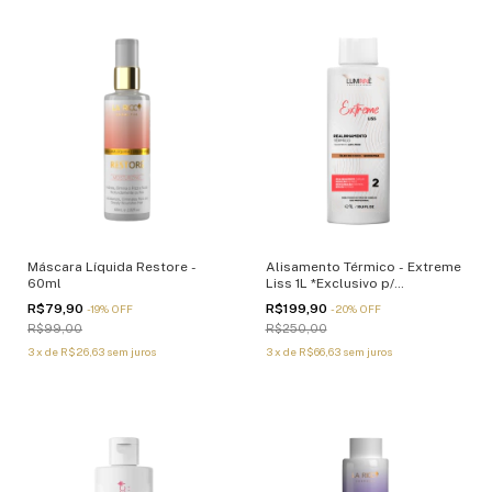
Máscara Líquida Restore -
Alisamento Térmico - Extreme
60ml
Liss 1L *Exclusivo p/
Profissionais
R$79,90
R$199,90
-
19
%
OFF
-
20
%
OFF
R$99,00
R$250,00
3
x
de
R$26,63
sem juros
3
x
de
R$66,63
sem juros