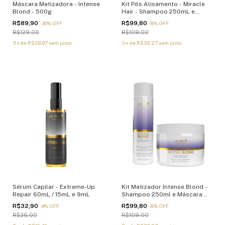
Máscara Matizadora - Intense
Kit Pós Alisamento - Miracle
Blond - 500g
Hair - Shampoo 250mL e
Máscara 250g
R$89,90
R$99,80
-
30
%
OFF
-
8
%
OFF
R$129,00
R$109,00
3
x
de
R$29,97
sem juros
3
x
de
R$33,27
sem juros
Sérum Capilar - Extreme-Up
Kit Matizador Intense Blond -
Repair 60mL / 15mL e 9mL
Shampoo 250ml e Máscara
250g
R$32,90
R$99,80
-
9
%
OFF
-
8
%
OFF
R$36,00
R$109,00