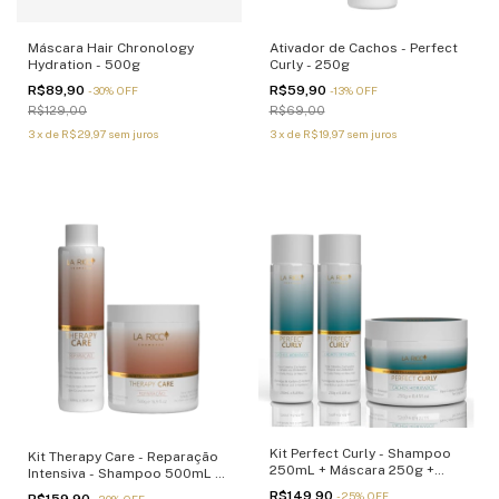
Máscara Hair Chronology
Ativador de Cachos - Perfect
Hydration - 500g
Curly - 250g
R$89,90
R$59,90
-
30
%
OFF
-
13
%
OFF
R$129,00
R$69,00
3
x
de
R$29,97
sem juros
3
x
de
R$19,97
sem juros
Kit Perfect Curly - Shampoo
Kit Therapy Care - Reparação
250mL + Máscara 250g +
Intensiva - Shampoo 500mL e
Ativador de Cachos 250g
Máscara 500g
R$149,90
-
25
%
OFF
R$159,90
-
20
%
OFF