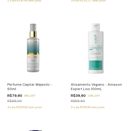
2
x
de
R$16,45
sem juros
3
x
de
R$33,27
sem juros
Perfume Capilar Majestic -
Alisamento Vegano - Amazon
60ml
Expert Liss 100mL
R$79,90
R$39,90
-
19
%
OFF
-
33
%
OFF
R$99,00
R$59,90
3
x
de
R$26,63
sem juros
2
x
de
R$19,95
sem juros