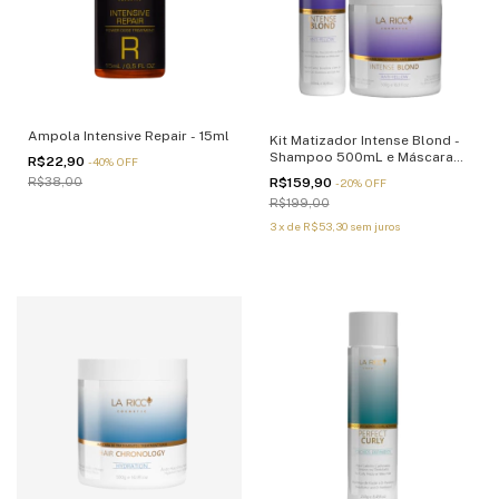
Ampola Intensive Repair - 15ml
Kit Matizador Intense Blond -
Shampoo 500mL e Máscara
R$22,90
-
40
%
OFF
500g
R$38,00
R$159,90
-
20
%
OFF
R$199,00
3
x
de
R$53,30
sem juros