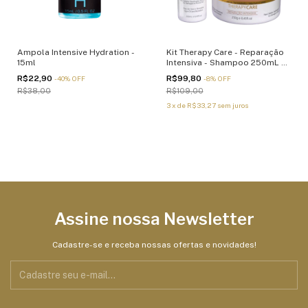
Ampola Intensive Hydration -
Kit Therapy Care - Reparação
15ml
Intensiva - Shampoo 250mL e
Máscara 250g
R$22,90
R$99,80
-
40
%
OFF
-
8
%
OFF
R$38,00
R$109,00
3
x
de
R$33,27
sem juros
Assine nossa Newsletter
Cadastre-se e receba nossas ofertas e novidades!