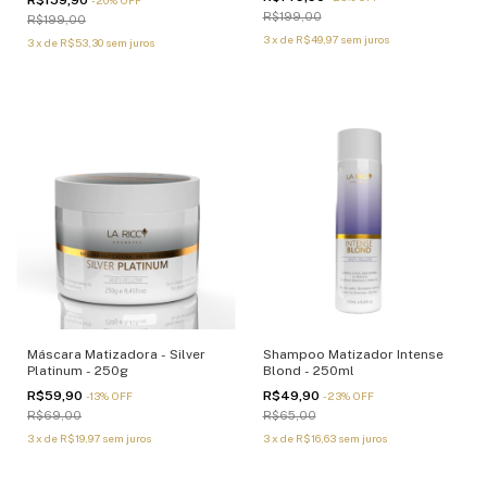
R$199,00
R$199,00
3
x
de
R$49,97
sem juros
3
x
de
R$53,30
sem juros
Máscara Matizadora - Silver
Shampoo Matizador Intense
Platinum - 250g
Blond - 250ml
R$59,90
R$49,90
-
13
%
OFF
-
23
%
OFF
R$69,00
R$65,00
3
x
de
R$19,97
sem juros
3
x
de
R$16,63
sem juros