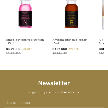
Ampola Intensive Nutrition
Ampola Intensive Repair -
Kit Th
- 15ml
15ml
Shamp
Másca
$4.21 USD
$4.21 USD
$18.3
-
40
%
OFF
-
40
%
OFF
$6.99 USD
$6.99 USD
$20.0
Newsletter
Registrate y recibí nuestras ofertas.