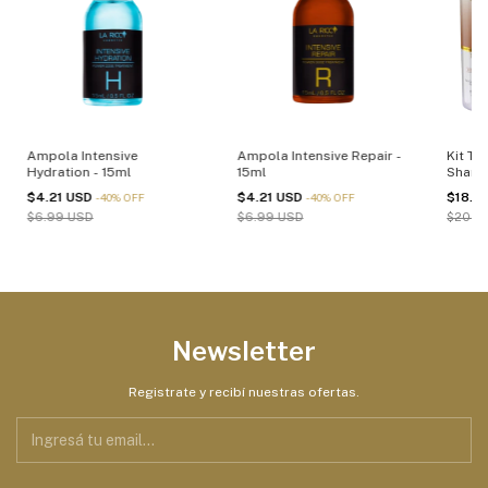
Ampola Intensive
Ampola Intensive Repair -
Kit Th
Hydration - 15ml
15ml
Shamp
Másca
$4.21 USD
$4.21 USD
$18.3
-
40
%
OFF
-
40
%
OFF
$6.99 USD
$6.99 USD
$20.0
Newsletter
Registrate y recibí nuestras ofertas.