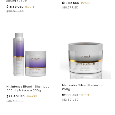
250ml / 250g
$12.85 USD
-
22
%
OFF
$18.35 USD
-
8
%
OFF
$16.37 USD
$20.04 USD
Matizador Silver Platinum -
Kit Intense Blond - Shampoo
250g
500ml / Máscara 500g
$11.01 USD
-
13
%
OFF
$29.40 USD
-
20
%
OFF
$12.69 USD
$36.59 USD