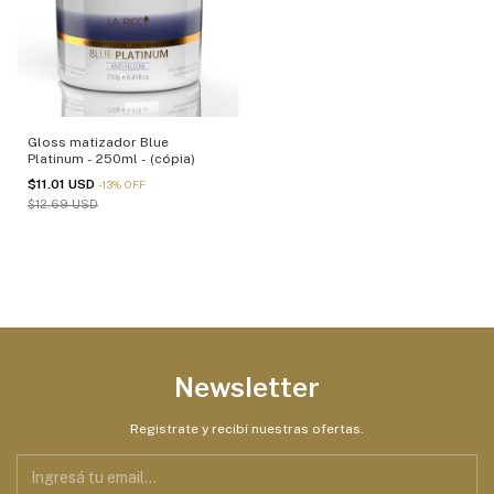
Gloss matizador Blue
Platinum - 250ml - (cópia)
$11.01 USD
-
13
%
OFF
$12.69 USD
Newsletter
Registrate y recibí nuestras ofertas.