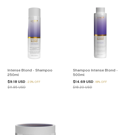
Intense Blond - Shampoo
Shampoo Intense Blond -
250ml
500ml
$9.18 USD
$14.69 USD
-
23
%
OFF
-
19
%
OFF
$11.95 USD
$18.20 USD