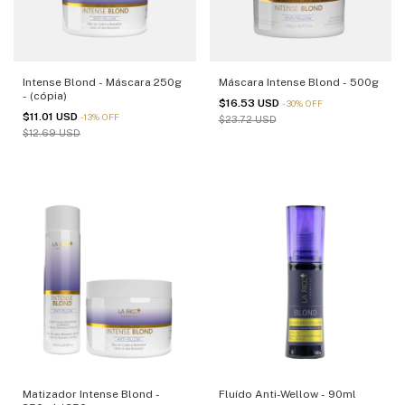
Intense Blond - Máscara 250g
Máscara Intense Blond - 500g
- (cópia)
$16.53 USD
-
30
%
OFF
$11.01 USD
-
13
%
OFF
$23.72 USD
$12.69 USD
Matizador Intense Blond -
Fluído Anti-Wellow - 90ml