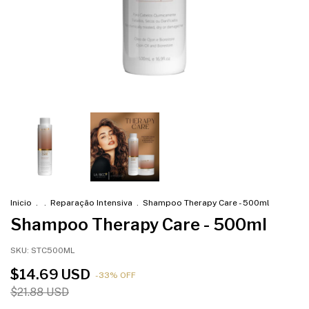
Inicio
.
.
Reparação Intensiva
.
Shampoo Therapy Care - 500ml
Shampoo Therapy Care - 500ml
SKU:
STC500ML
$14.69 USD
-
33
%
OFF
$21.88 USD