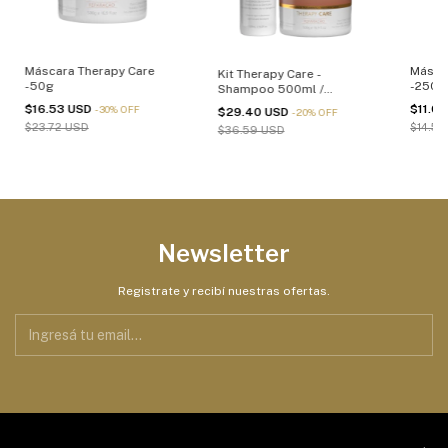
Máscara Therapy Care
Másca
Kit Therapy Care -
-50g
-250g
Shampoo 500ml /
Máscara 500g
$16.53 USD
$11.0
-
30
%
OFF
$29.40 USD
-
20
%
OFF
$23.72 USD
$14.53
$36.59 USD
Newsletter
Registrate y recibí nuestras ofertas.