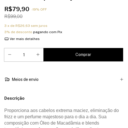
R$79,90
-
19
%
OFF
R$99,00
3
x de
R$26,63
sem juros
3% de desconto
pagando com Pix
Ver mais detalhes
Meios de envio
Descrição
Proporciona aos cabelos extrema maciez, eliminação do
frizz e um perfume majestoso para o dia a dia. Sua
composição com Óleo de Macadâmia e blends