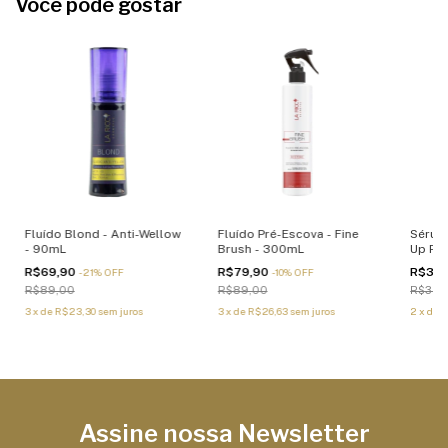
Você pode gostar
Fluído Blond - Anti-Wellow
Fluído Pré-Escova - Fine
Sérum 
- 90mL
Brush - 300mL
Up Rep
9mL
R$69,90
R$79,90
R$32
-
21
%
OFF
-
10
%
OFF
R$89,00
R$89,00
R$36,
3
x
de
R$23,30
sem juros
3
x
de
R$26,63
sem juros
2
x
de
R
Assine nossa Newsletter